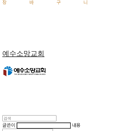
장바구니
예수소망교회
글쓴이
내용