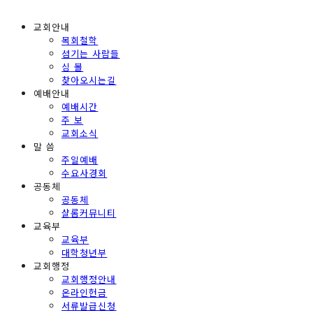
교회안내
목회철학
섬기는 사람들
심 볼
찾아오시는길
예배안내
예배시간
주 보
교회소식
말 씀
주일예배
수요사경회
공동체
공동체
샬롬커뮤니티
교육부
교육부
대학청년부
교회행정
교회행정안내
온라인헌금
서류발급신청