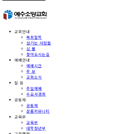
교회안내
목회철학
섬기는 사람들
심 볼
찾아오시는길
예배안내
예배시간
주 보
교회소식
말 씀
주일예배
수요사경회
공동체
공동체
샬롬커뮤니티
교육부
교육부
대학청년부
교회행정