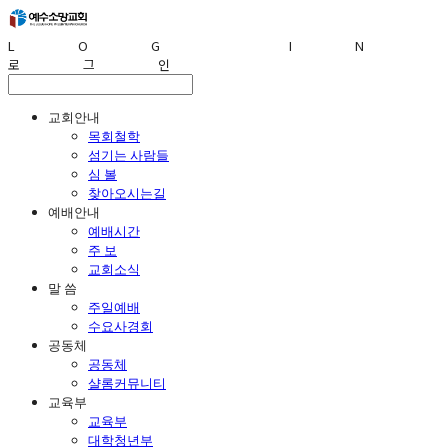
LOG IN
로그인
교회안내
목회철학
섬기는 사람들
심 볼
찾아오시는길
예배안내
예배시간
주 보
교회소식
말 씀
주일예배
수요사경회
공동체
공동체
샬롬커뮤니티
교육부
교육부
대학청년부