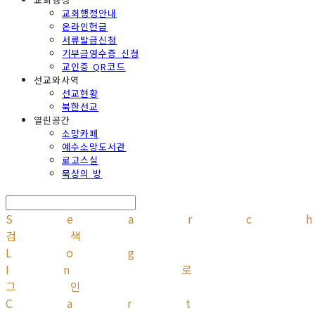
교회행정안내
온라인헌금
서류발급신청
기부금영수증 신청
교인증 QR코드
선교와사역
선교현황
북한선교
열린공간
소망카페
예수소망도서관
로고스실
묵상의 방
Searc
검색
Log
In
로
그인
Cart