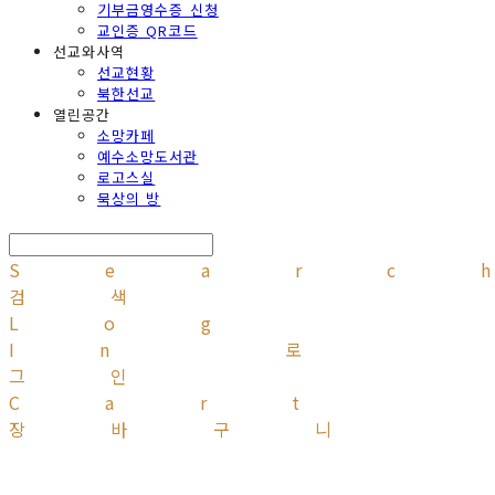
기부금영수증 신청
교인증 QR코드
선교와사역
선교현황
북한선교
열린공간
소망카페
예수소망도서관
로고스실
묵상의 방
Searc
검색
Log
In
로
그인
Cart
장바구니