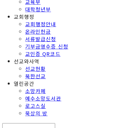
교육부
대학청년부
교회행정
교회행정안내
온라인헌금
서류발급신청
기부금영수증 신청
교인증 QR코드
선교와사역
선교현황
북한선교
열린공간
소망카페
예수소망도서관
로고스실
묵상의 방