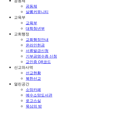
공동체
공동체
샬롬커뮤니티
교육부
교육부
대학청년부
교회행정
교회행정안내
온라인헌금
서류발급신청
기부금영수증 신청
교인증 QR코드
선교와사역
선교현황
북한선교
열린공간
소망카페
예수소망도서관
로고스실
묵상의 방