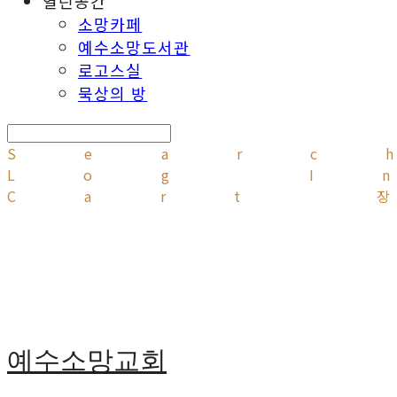
열린공간
소망카페
예수소망도서관
로고스실
묵상의 방
Searc
Log I
Cart
예수소망교회