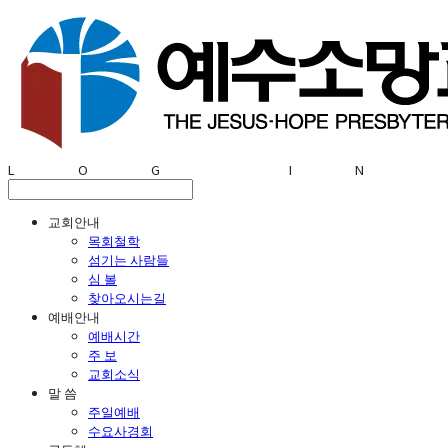
LOG IN
교회안내
목회철학
섬기는 사람들
심 볼
찾아오시는길
예배안내
예배시간
주 보
교회소식
말 씀
주일예배
수요사경회