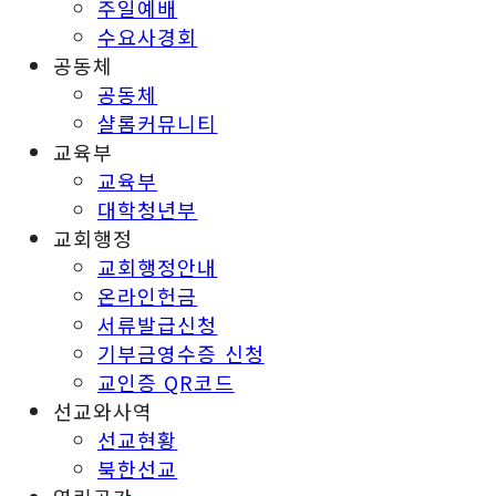
주일예배
수요사경회
공동체
공동체
샬롬커뮤니티
교육부
교육부
대학청년부
교회행정
교회행정안내
온라인헌금
서류발급신청
기부금영수증 신청
교인증 QR코드
선교와사역
선교현황
북한선교