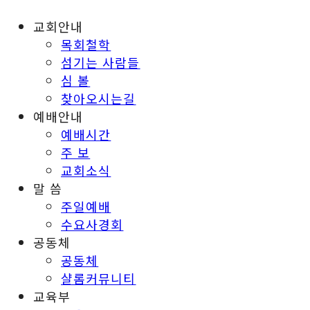
교회안내
목회철학
섬기는 사람들
심 볼
찾아오시는길
예배안내
예배시간
주 보
교회소식
말 씀
주일예배
수요사경회
공동체
공동체
샬롬커뮤니티
교육부