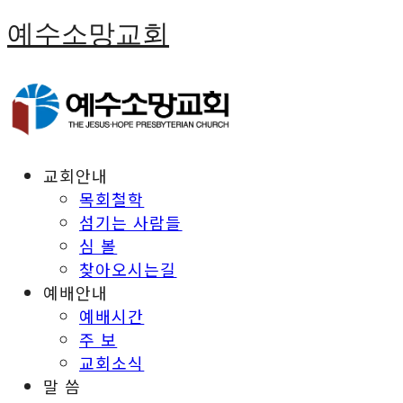
예수소망교회
교회안내
목회철학
섬기는 사람들
심 볼
찾아오시는길
예배안내
예배시간
주 보
교회소식
말 씀