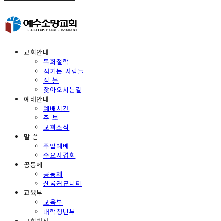
교회안내
목회철학
섬기는 사람들
심 볼
찾아오시는길
예배안내
예배시간
주 보
교회소식
말 씀
주일예배
수요사경회
공동체
공동체
샬롬커뮤니티
교육부
교육부
대학청년부
교회행정