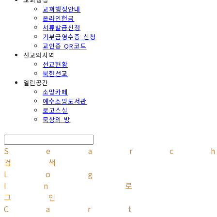
교회행정안내
온라인헌금
서류발급신청
기부금영수증 신청
교인증 QR코드
선교와사역
선교현황
북한선교
열린공간
소망카페
예수소망도서관
로고스실
묵상의 방
Searc
검색
Log
In
로
그인
Cart