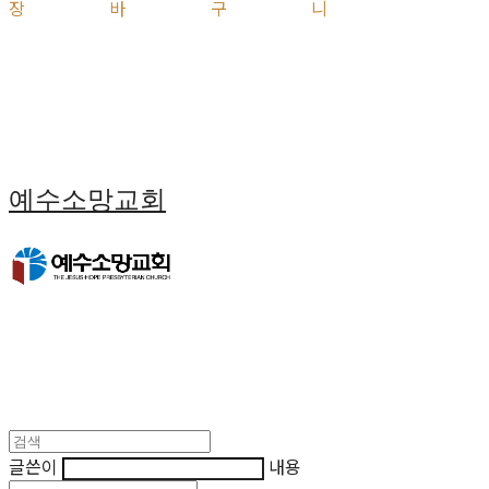
장바구니
예수소망교회
글쓴이
내용