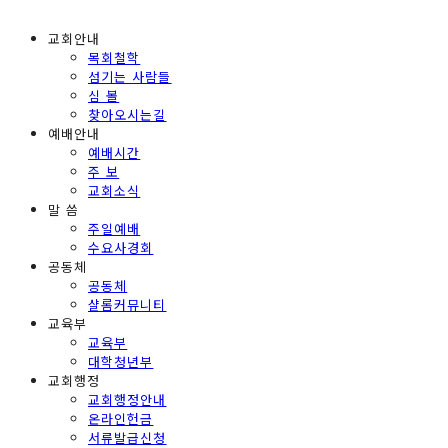
교회안내
목회철학
섬기는 사람들
심 볼
찾아오시는길
예배안내
예배시간
주 보
교회소식
말 씀
주일예배
수요사경회
공동체
공동체
샬롬커뮤니티
교육부
교육부
대학청년부
교회행정
교회행정안내
온라인헌금
서류발급신청