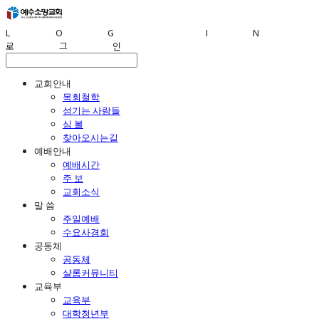
LOG IN
로그인
교회안내
목회철학
섬기는 사람들
심 볼
찾아오시는길
예배안내
예배시간
주 보
교회소식
말 씀
주일예배
수요사경회
공동체
공동체
샬롬커뮤니티
교육부
교육부
대학청년부