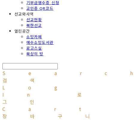
기부금영수증 신청
교인증 QR코드
선교와사역
선교현황
북한선교
열린공간
소망카페
예수소망도서관
로고스실
묵상의 방
Searc
검색
Log
In
로
그인
Cart
장바구니