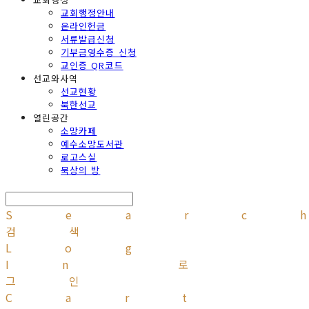
교회행정안내
온라인헌금
서류발급신청
기부금영수증 신청
교인증 QR코드
선교와사역
선교현황
북한선교
열린공간
소망카페
예수소망도서관
로고스실
묵상의 방
Searc
검색
Log
In
로
그인
Cart