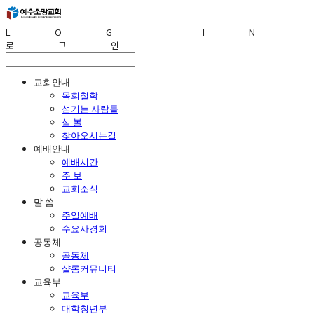
LOG IN
로그인
교회안내
목회철학
섬기는 사람들
심 볼
찾아오시는길
예배안내
예배시간
주 보
교회소식
말 씀
주일예배
수요사경회
공동체
공동체
샬롬커뮤니티
교육부
교육부
대학청년부