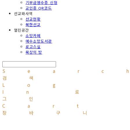
기부금영수증 신청
교인증 QR코드
선교와사역
선교현황
북한선교
열린공간
소망카페
예수소망도서관
로고스실
묵상의 방
Searc
검색
Log
In
로
그인
Cart
장바구니