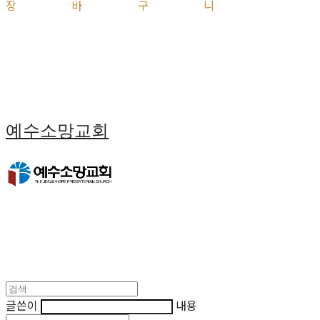
장바구니
예수소망교회
글쓴이
내용