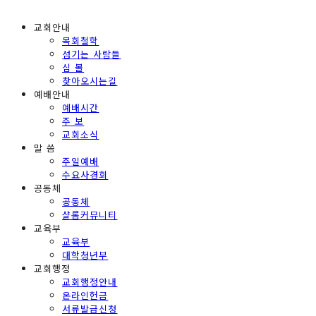
교회안내
목회철학
섬기는 사람들
심 볼
찾아오시는길
예배안내
예배시간
주 보
교회소식
말 씀
주일예배
수요사경회
공동체
공동체
샬롬커뮤니티
교육부
교육부
대학청년부
교회행정
교회행정안내
온라인헌금
서류발급신청