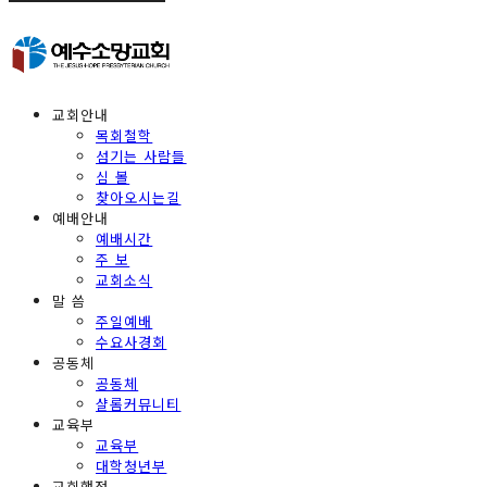
교회안내
목회철학
섬기는 사람들
심 볼
찾아오시는길
예배안내
예배시간
주 보
교회소식
말 씀
주일예배
수요사경회
공동체
공동체
샬롬커뮤니티
교육부
교육부
대학청년부
교회행정