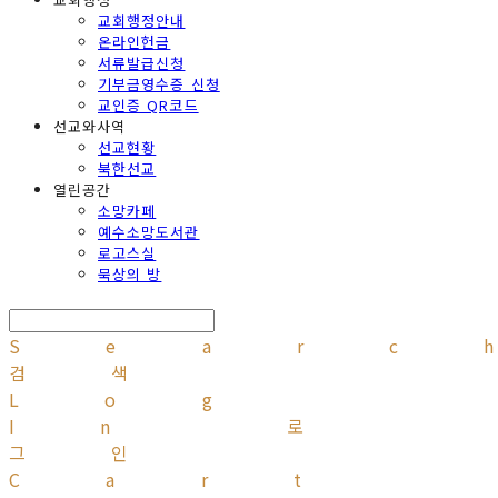
교회행정안내
온라인헌금
서류발급신청
기부금영수증 신청
교인증 QR코드
선교와사역
선교현황
북한선교
열린공간
소망카페
예수소망도서관
로고스실
묵상의 방
Searc
검색
Log
In
로
그인
Cart