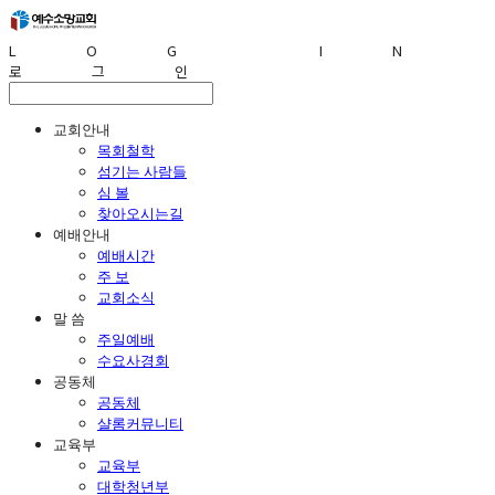
LOG IN
로그인
교회안내
목회철학
섬기는 사람들
심 볼
찾아오시는길
예배안내
예배시간
주 보
교회소식
말 씀
주일예배
수요사경회
공동체
공동체
샬롬커뮤니티
교육부
교육부
대학청년부