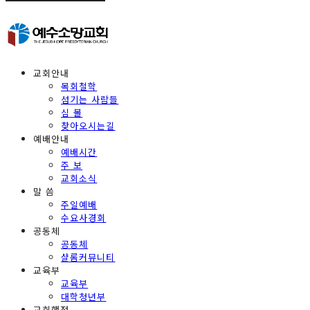
교회안내
목회철학
섬기는 사람들
심 볼
찾아오시는길
예배안내
예배시간
주 보
교회소식
말 씀
주일예배
수요사경회
공동체
공동체
샬롬커뮤니티
교육부
교육부
대학청년부
교회행정