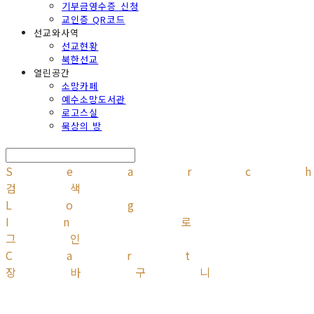
기부금영수증 신청
교인증 QR코드
선교와사역
선교현황
북한선교
열린공간
소망카페
예수소망도서관
로고스실
묵상의 방
Searc
검색
Log
In
로
그인
Cart
장바구니