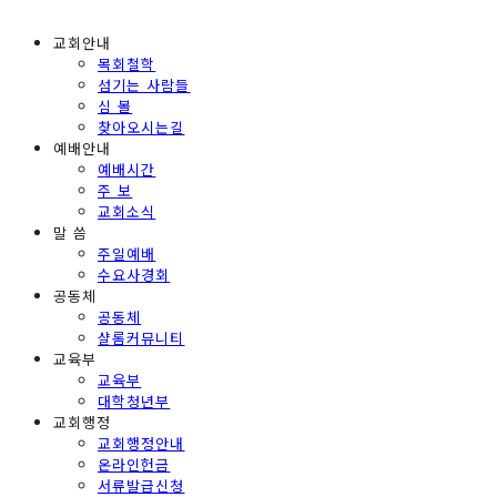
교회안내
목회철학
섬기는 사람들
심 볼
찾아오시는길
예배안내
예배시간
주 보
교회소식
말 씀
주일예배
수요사경회
공동체
공동체
샬롬커뮤니티
교육부
교육부
대학청년부
교회행정
교회행정안내
온라인헌금
서류발급신청