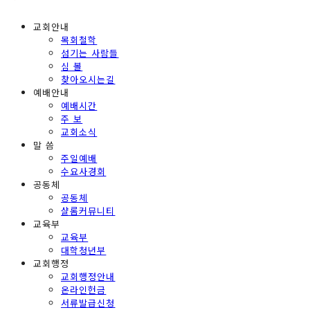
교회안내
목회철학
섬기는 사람들
심 볼
찾아오시는길
예배안내
예배시간
주 보
교회소식
말 씀
주일예배
수요사경회
공동체
공동체
샬롬커뮤니티
교육부
교육부
대학청년부
교회행정
교회행정안내
온라인헌금
서류발급신청