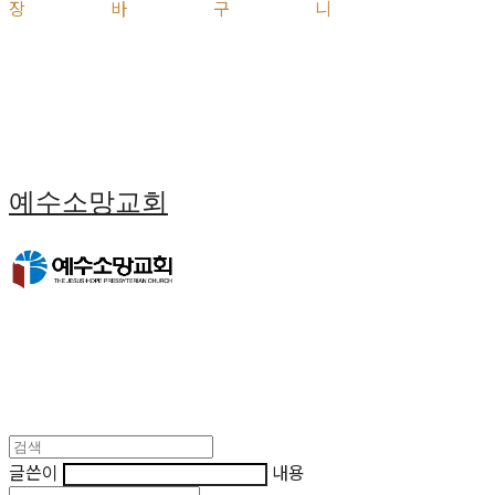
장바구니
예수소망교회
글쓴이
내용