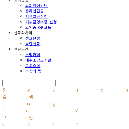
교회행정안내
온라인헌금
서류발급신청
기부금영수증 신청
교인증 QR코드
선교와사역
선교현황
북한선교
열린공간
소망카페
예수소망도서관
로고스실
묵상의 방
Searc
검색
Log
In
로
그인
Cart