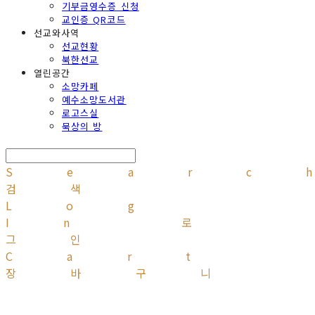
기부금영수증 신청
교인증 QR코드
선교와사역
선교현황
북한선교
열린공간
소망카페
예수소망도서관
로고스실
묵상의 방
Searc
검색
Log
In
로
그인
Cart
장바구니