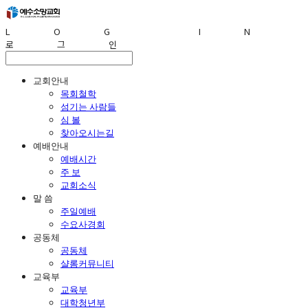
LOG IN
로그인
교회안내
목회철학
섬기는 사람들
심 볼
찾아오시는길
예배안내
예배시간
주 보
교회소식
말 씀
주일예배
수요사경회
공동체
공동체
샬롬커뮤니티
교육부
교육부
대학청년부