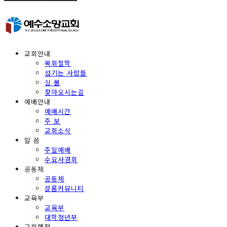
교회안내
목회철학
섬기는 사람들
심 볼
찾아오시는길
예배안내
예배시간
주 보
교회소식
말 씀
주일예배
수요사경회
공동체
공동체
샬롬커뮤니티
교육부
교육부
대학청년부
교회행정