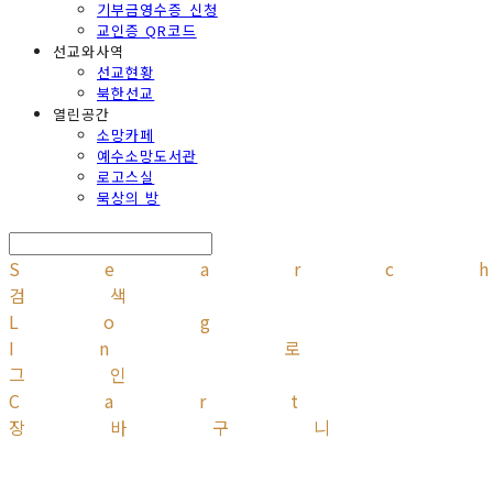
기부금영수증 신청
교인증 QR코드
선교와사역
선교현황
북한선교
열린공간
소망카페
예수소망도서관
로고스실
묵상의 방
Searc
검색
Log
In
로
그인
Cart
장바구니