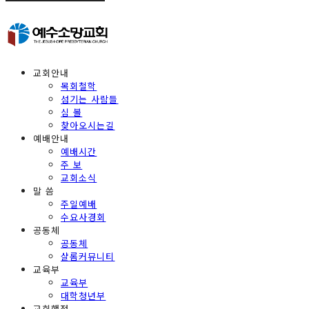
교회안내
목회철학
섬기는 사람들
심 볼
찾아오시는길
예배안내
예배시간
주 보
교회소식
말 씀
주일예배
수요사경회
공동체
공동체
샬롬커뮤니티
교육부
교육부
대학청년부
교회행정