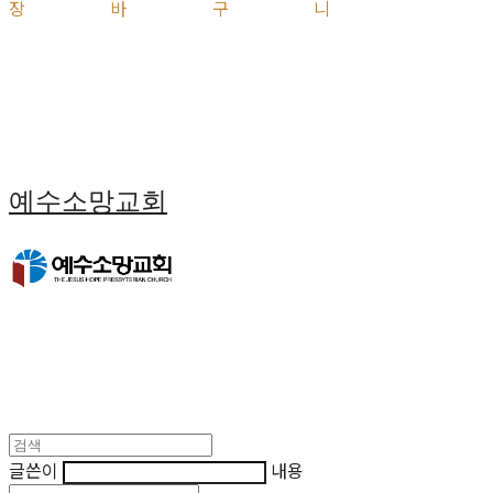
장바구니
예수소망교회
글쓴이
내용