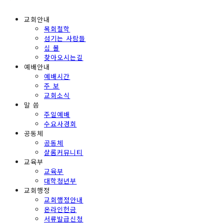
교회안내
목회철학
섬기는 사람들
심 볼
찾아오시는길
예배안내
예배시간
주 보
교회소식
말 씀
주일예배
수요사경회
공동체
공동체
샬롬커뮤니티
교육부
교육부
대학청년부
교회행정
교회행정안내
온라인헌금
서류발급신청