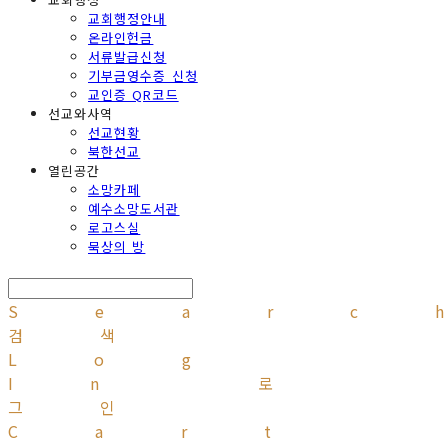
교회행정안내
온라인헌금
서류발급신청
기부금영수증 신청
교인증 QR코드
선교와사역
선교현황
북한선교
열린공간
소망카페
예수소망도서관
로고스실
묵상의 방
Searc
검색
Log
In
로
그인
Cart