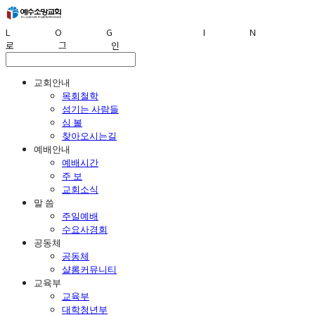
LOG IN
로그인
교회안내
목회철학
섬기는 사람들
심 볼
찾아오시는길
예배안내
예배시간
주 보
교회소식
말 씀
주일예배
수요사경회
공동체
공동체
샬롬커뮤니티
교육부
교육부
대학청년부