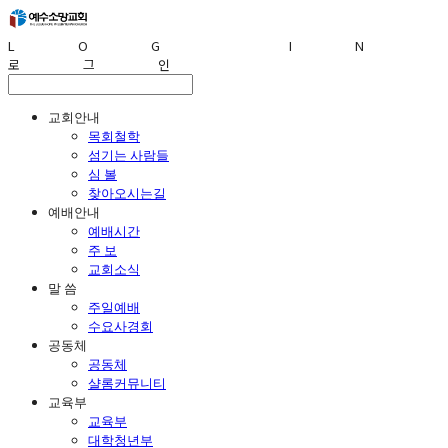
LOG IN
로그인
교회안내
목회철학
섬기는 사람들
심 볼
찾아오시는길
예배안내
예배시간
주 보
교회소식
말 씀
주일예배
수요사경회
공동체
공동체
샬롬커뮤니티
교육부
교육부
대학청년부