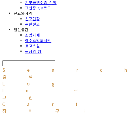
기부금영수증 신청
교인증 QR코드
선교와사역
선교현황
북한선교
열린공간
소망카페
예수소망도서관
로고스실
묵상의 방
Searc
검색
Log
In
로
그인
Cart
장바구니