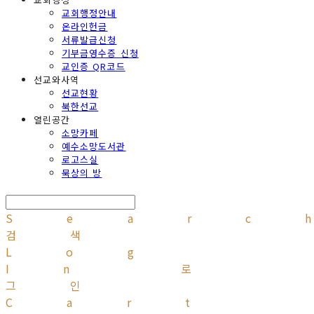
교회행정안내
온라인헌금
서류발급신청
기부금영수증 신청
교인증 QR코드
선교와사역
선교현황
북한선교
열린공간
소망카페
예수소망도서관
로고스실
묵상의 방
Searc
검색
Log
In
로
그인
Cart