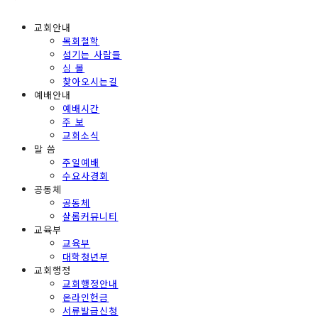
교회안내
목회철학
섬기는 사람들
심 볼
찾아오시는길
예배안내
예배시간
주 보
교회소식
말 씀
주일예배
수요사경회
공동체
공동체
샬롬커뮤니티
교육부
교육부
대학청년부
교회행정
교회행정안내
온라인헌금
서류발급신청