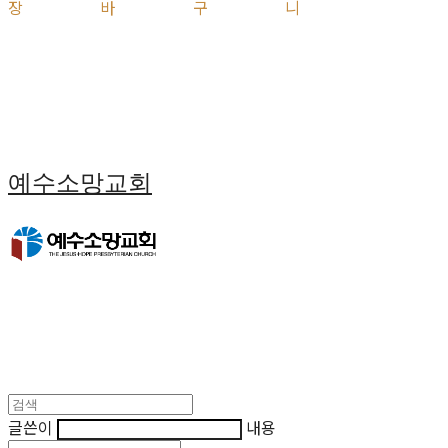
장바구니
예수소망교회
글쓴이
내용