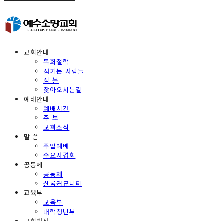
교회안내
목회철학
섬기는 사람들
심 볼
찾아오시는길
예배안내
예배시간
주 보
교회소식
말 씀
주일예배
수요사경회
공동체
공동체
샬롬커뮤니티
교육부
교육부
대학청년부
교회행정