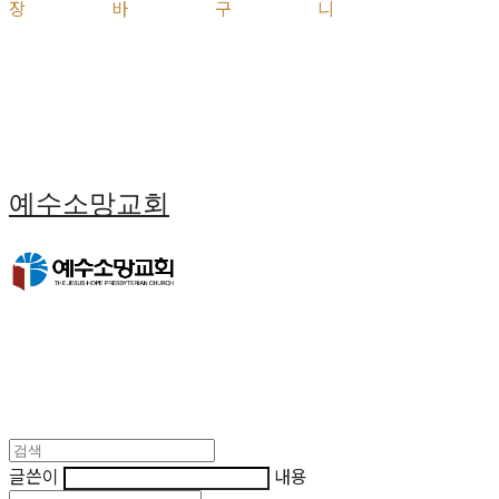
장바구니
예수소망교회
글쓴이
내용