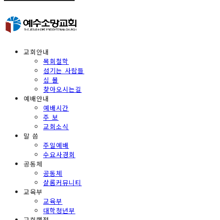
교회안내
목회철학
섬기는 사람들
심 볼
찾아오시는길
예배안내
예배시간
주 보
교회소식
말 씀
주일예배
수요사경회
공동체
공동체
샬롬커뮤니티
교육부
교육부
대학청년부
교회행정