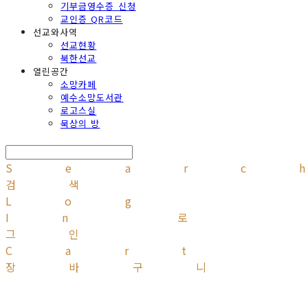
기부금영수증 신청
교인증 QR코드
선교와사역
선교현황
북한선교
열린공간
소망카페
예수소망도서관
로고스실
묵상의 방
Searc
검색
Log
In
로
그인
Cart
장바구니