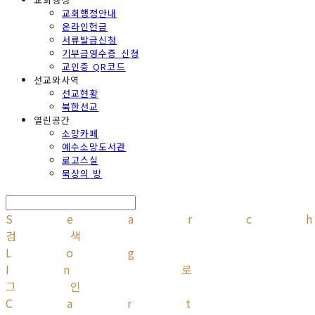
교회행정안내
온라인헌금
서류발급신청
기부금영수증 신청
교인증 QR코드
선교와사역
선교현황
북한선교
열린공간
소망카페
예수소망도서관
로고스실
묵상의 방
Searc
검색
Log
In
로
그인
Cart