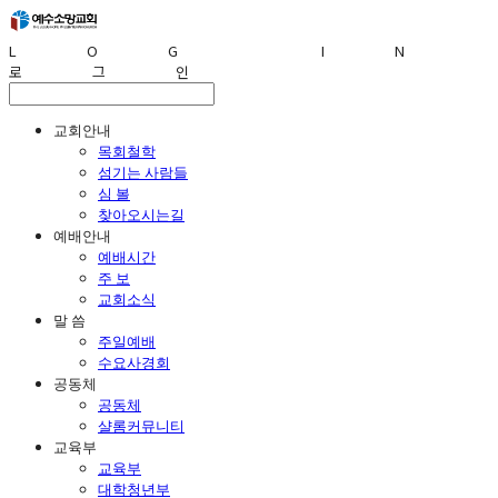
LOG IN
로그인
교회안내
목회철학
섬기는 사람들
심 볼
찾아오시는길
예배안내
예배시간
주 보
교회소식
말 씀
주일예배
수요사경회
공동체
공동체
샬롬커뮤니티
교육부
교육부
대학청년부