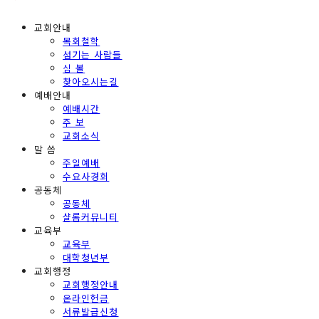
교회안내
목회철학
섬기는 사람들
심 볼
찾아오시는길
예배안내
예배시간
주 보
교회소식
말 씀
주일예배
수요사경회
공동체
공동체
샬롬커뮤니티
교육부
교육부
대학청년부
교회행정
교회행정안내
온라인헌금
서류발급신청