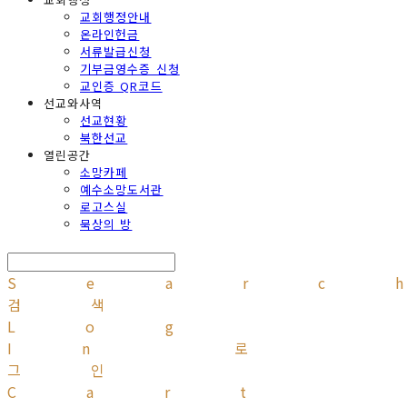
교회행정안내
온라인헌금
서류발급신청
기부금영수증 신청
교인증 QR코드
선교와사역
선교현황
북한선교
열린공간
소망카페
예수소망도서관
로고스실
묵상의 방
Searc
검색
Log
In
로
그인
Cart