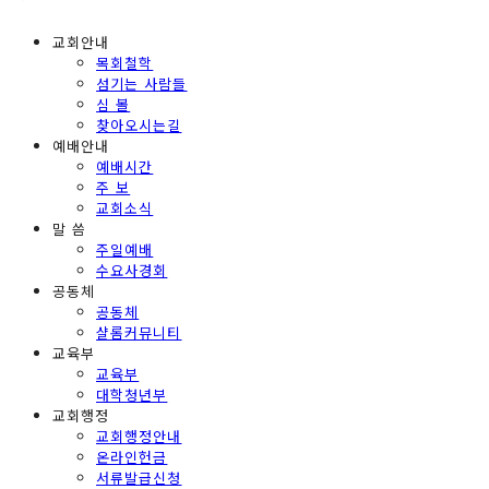
교회안내
목회철학
섬기는 사람들
심 볼
찾아오시는길
예배안내
예배시간
주 보
교회소식
말 씀
주일예배
수요사경회
공동체
공동체
샬롬커뮤니티
교육부
교육부
대학청년부
교회행정
교회행정안내
온라인헌금
서류발급신청