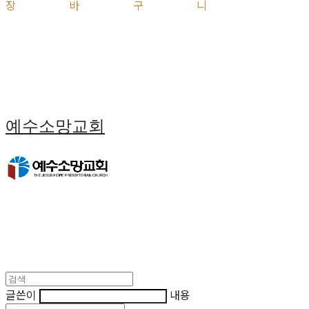
장바구니
예수소망교회
글쓴이
내용