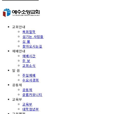
교회안내
목회철학
섬기는 사람들
심 볼
찾아오시는길
예배안내
예배시간
주 보
교회소식
말 씀
주일예배
수요사경회
공동체
공동체
샬롬커뮤니티
교육부
교육부
대학청년부
교회행정