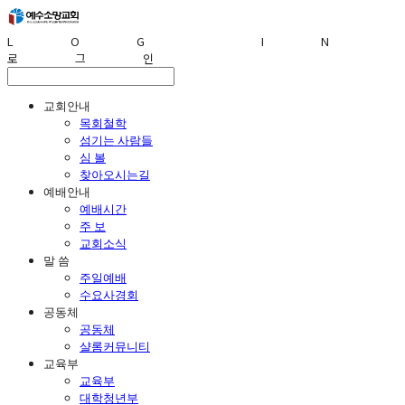
LOG IN
로그인
교회안내
목회철학
섬기는 사람들
심 볼
찾아오시는길
예배안내
예배시간
주 보
교회소식
말 씀
주일예배
수요사경회
공동체
공동체
샬롬커뮤니티
교육부
교육부
대학청년부