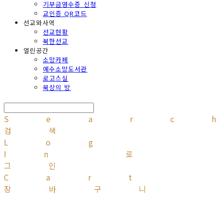
기부금영수증 신청
교인증 QR코드
선교와사역
선교현황
북한선교
열린공간
소망카페
예수소망도서관
로고스실
묵상의 방
Searc
검색
Log
In
로
그인
Cart
장바구니