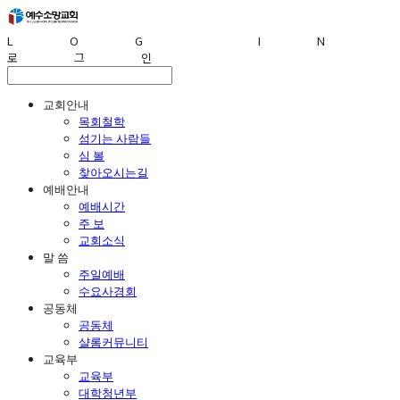
LOG IN
로그인
교회안내
목회철학
섬기는 사람들
심 볼
찾아오시는길
예배안내
예배시간
주 보
교회소식
말 씀
주일예배
수요사경회
공동체
공동체
샬롬커뮤니티
교육부
교육부
대학청년부