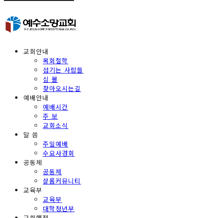
교회안내
목회철학
섬기는 사람들
심 볼
찾아오시는길
예배안내
예배시간
주 보
교회소식
말 씀
주일예배
수요사경회
공동체
공동체
샬롬커뮤니티
교육부
교육부
대학청년부
교회행정