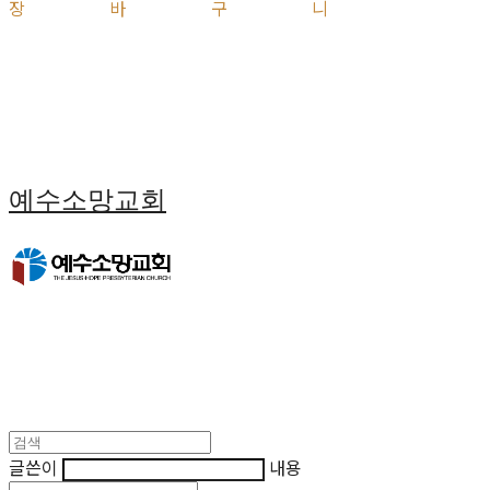
장바구니
예수소망교회
글쓴이
내용