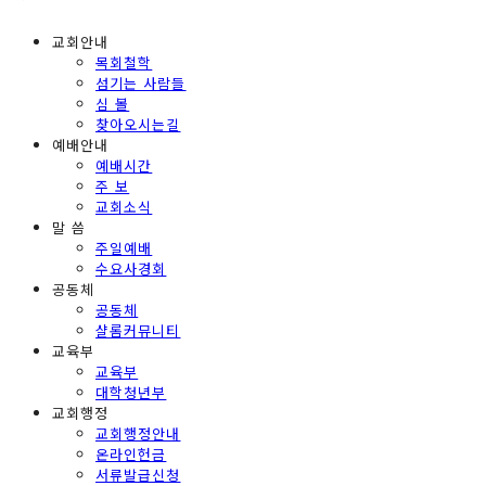
교회안내
목회철학
섬기는 사람들
심 볼
찾아오시는길
예배안내
예배시간
주 보
교회소식
말 씀
주일예배
수요사경회
공동체
공동체
샬롬커뮤니티
교육부
교육부
대학청년부
교회행정
교회행정안내
온라인헌금
서류발급신청