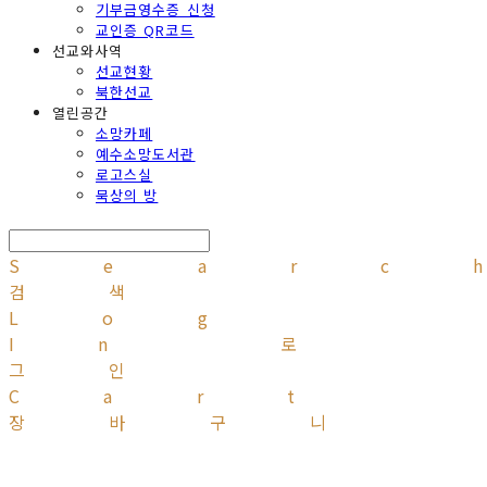
기부금영수증 신청
교인증 QR코드
선교와사역
선교현황
북한선교
열린공간
소망카페
예수소망도서관
로고스실
묵상의 방
Searc
검색
Log
In
로
그인
Cart
장바구니