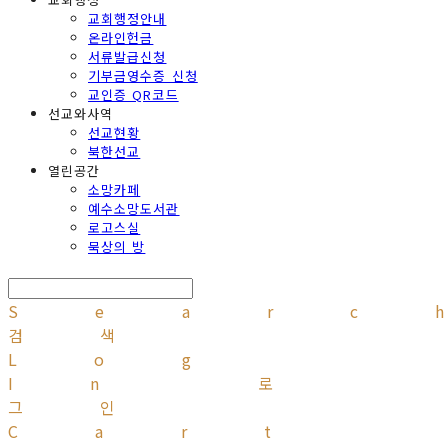
교회행정안내
온라인헌금
서류발급신청
기부금영수증 신청
교인증 QR코드
선교와사역
선교현황
북한선교
열린공간
소망카페
예수소망도서관
로고스실
묵상의 방
Searc
검색
Log
In
로
그인
Cart