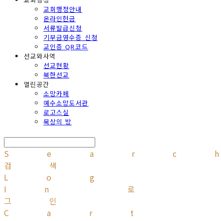
교회행정안내
온라인헌금
서류발급신청
기부금영수증 신청
교인증 QR코드
선교와사역
선교현황
북한선교
열린공간
소망카페
예수소망도서관
로고스실
묵상의 방
Searc
검색
Log
In
로
그인
Cart