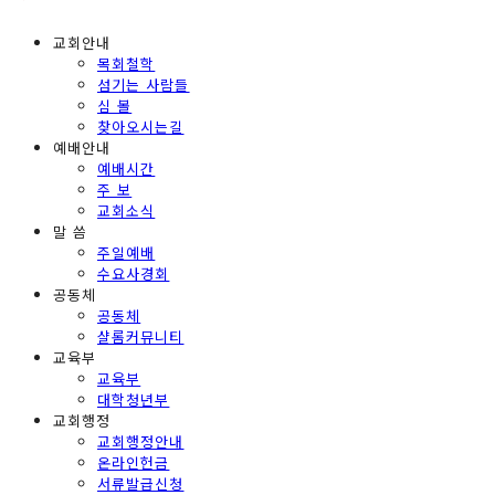
교회안내
목회철학
섬기는 사람들
심 볼
찾아오시는길
예배안내
예배시간
주 보
교회소식
말 씀
주일예배
수요사경회
공동체
공동체
샬롬커뮤니티
교육부
교육부
대학청년부
교회행정
교회행정안내
온라인헌금
서류발급신청