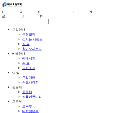
LOG IN
로그인
교회안내
목회철학
섬기는 사람들
심 볼
찾아오시는길
예배안내
예배시간
주 보
교회소식
말 씀
주일예배
수요사경회
공동체
공동체
샬롬커뮤니티
교육부
교육부
대학청년부