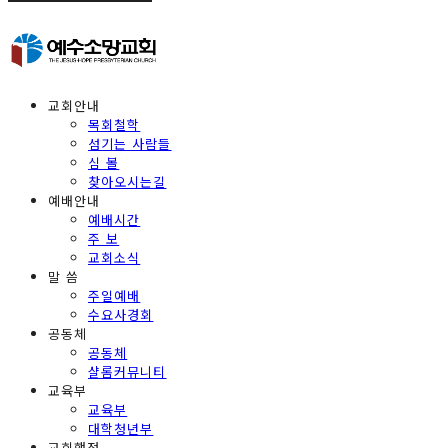
교회안내
목회철학
섬기는 사람들
심 볼
찾아오시는길
예배안내
예배시간
주 보
교회소식
말 씀
주일예배
수요사경회
공동체
공동체
샬롬커뮤니티
교육부
교육부
대학청년부
교회행정