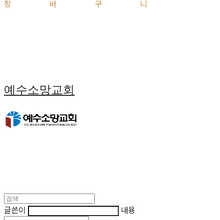
장바구니
예수소망교회
글쓴이
내용