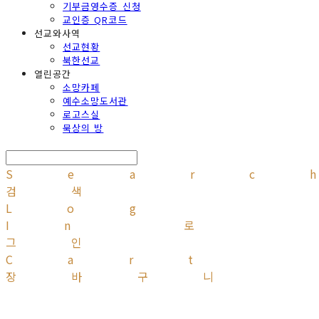
기부금영수증 신청
교인증 QR코드
선교와사역
선교현황
북한선교
열린공간
소망카페
예수소망도서관
로고스실
묵상의 방
Searc
검색
Log
In
로
그인
Cart
장바구니