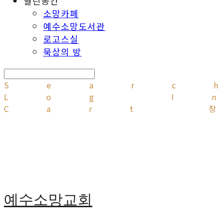
열린공간
소망카페
예수소망도서관
로고스실
묵상의 방
Searc
Log I
Cart
예수소망교회