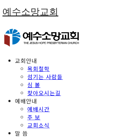
예수소망교회
교회안내
목회철학
섬기는 사람들
심 볼
찾아오시는길
예배안내
예배시간
주 보
교회소식
말 씀