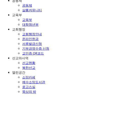
공동체
공동체
샬롬커뮤니티
교육부
교육부
대학청년부
교회행정
교회행정안내
온라인헌금
서류발급신청
기부금영수증 신청
교인증 QR코드
선교와사역
선교현황
북한선교
열린공간
소망카페
예수소망도서관
로고스실
묵상의 방