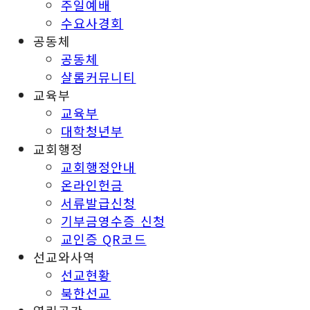
주일예배
수요사경회
공동체
공동체
샬롬커뮤니티
교육부
교육부
대학청년부
교회행정
교회행정안내
온라인헌금
서류발급신청
기부금영수증 신청
교인증 QR코드
선교와사역
선교현황
북한선교