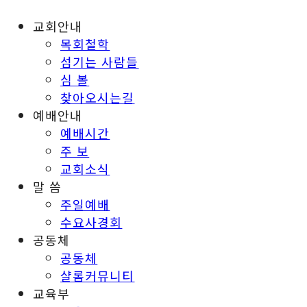
교회안내
목회철학
섬기는 사람들
심 볼
찾아오시는길
예배안내
예배시간
주 보
교회소식
말 씀
주일예배
수요사경회
공동체
공동체
샬롬커뮤니티
교육부