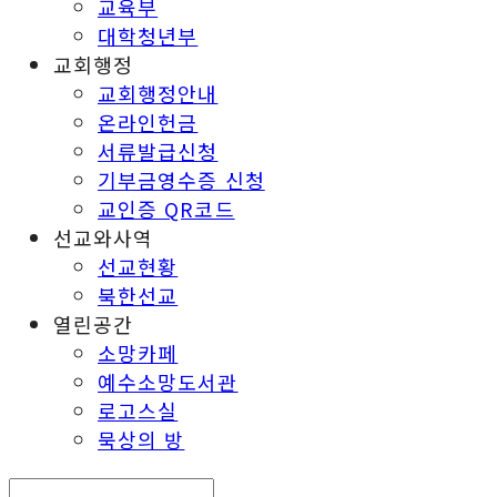
교육부
대학청년부
교회행정
교회행정안내
온라인헌금
서류발급신청
기부금영수증 신청
교인증 QR코드
선교와사역
선교현황
북한선교
열린공간
소망카페
예수소망도서관
로고스실
묵상의 방