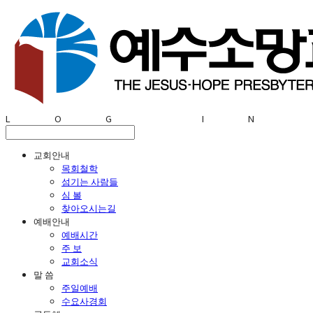
LOG IN
교회안내
목회철학
섬기는 사람들
심 볼
찾아오시는길
예배안내
예배시간
주 보
교회소식
말 씀
주일예배
수요사경회