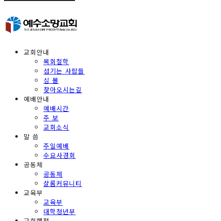
교회안내
목회철학
섬기는 사람들
심 볼
찾아오시는길
예배안내
예배시간
주 보
교회소식
말 씀
주일예배
수요사경회
공동체
공동체
샬롬커뮤니티
교육부
교육부
대학청년부
교회행정