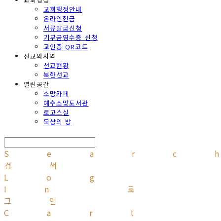
교회행정안내
온라인헌금
서류발급신청
기부금영수증 신청
교인증 QR코드
선교와사역
선교현황
북한선교
열린공간
소망카페
예수소망도서관
로고스실
묵상의 방
Searc
검색
Log
In
로
그인
Cart