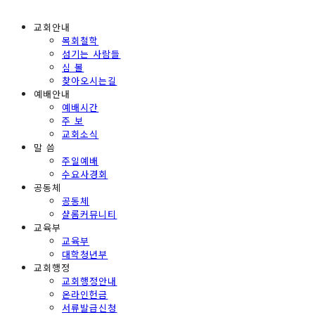
교회안내
목회철학
섬기는 사람들
심 볼
찾아오시는길
예배안내
예배시간
주 보
교회소식
말 씀
주일예배
수요사경회
공동체
공동체
샬롬커뮤니티
교육부
교육부
대학청년부
교회행정
교회행정안내
온라인헌금
서류발급신청