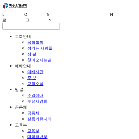
LOG IN
로그인
교회안내
목회철학
섬기는 사람들
심 볼
찾아오시는길
예배안내
예배시간
주 보
교회소식
말 씀
주일예배
수요사경회
공동체
공동체
샬롬커뮤니티
교육부
교육부
대학청년부