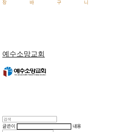
장바구니
예수소망교회
글쓴이
내용