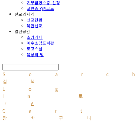
기부금영수증 신청
교인증 QR코드
선교와사역
선교현황
북한선교
열린공간
소망카페
예수소망도서관
로고스실
묵상의 방
Searc
검색
Log
In
로
그인
Cart
장바구니