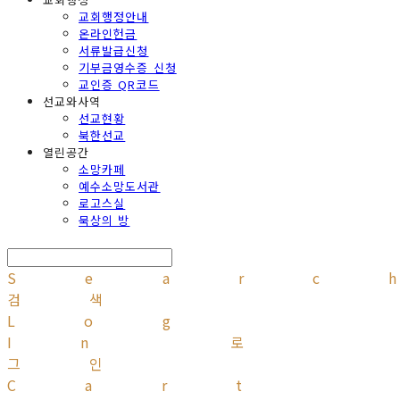
교회행정안내
온라인헌금
서류발급신청
기부금영수증 신청
교인증 QR코드
선교와사역
선교현황
북한선교
열린공간
소망카페
예수소망도서관
로고스실
묵상의 방
Searc
검색
Log
In
로
그인
Cart