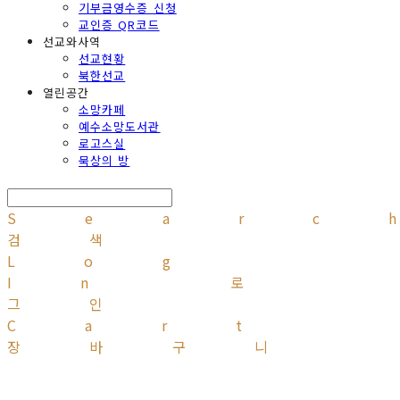
기부금영수증 신청
교인증 QR코드
선교와사역
선교현황
북한선교
열린공간
소망카페
예수소망도서관
로고스실
묵상의 방
Searc
검색
Log
In
로
그인
Cart
장바구니