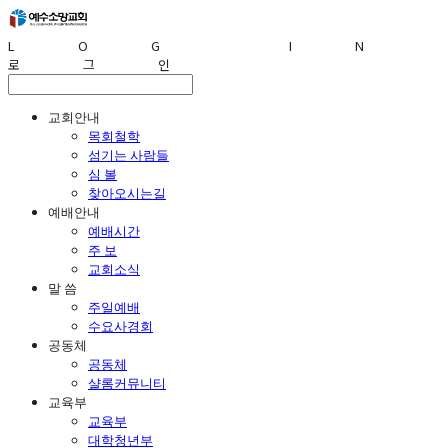
LOG IN
로그인
교회안내
목회철학
섬기는 사람들
심 볼
찾아오시는길
예배안내
예배시간
주 보
교회소식
말 씀
주일예배
수요사경회
공동체
공동체
샬롬커뮤니티
교육부
교육부
대학청년부