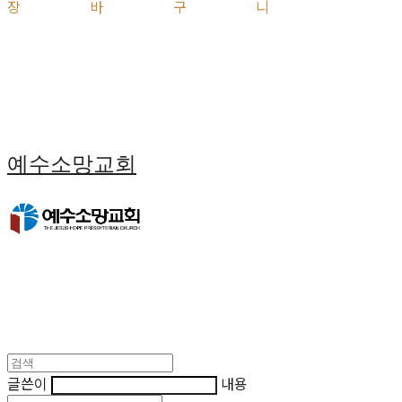
장바구니
예수소망교회
글쓴이
내용