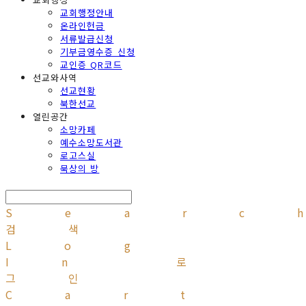
교회행정안내
온라인헌금
서류발급신청
기부금영수증 신청
교인증 QR코드
선교와사역
선교현황
북한선교
열린공간
소망카페
예수소망도서관
로고스실
묵상의 방
Searc
검색
Log
In
로
그인
Cart