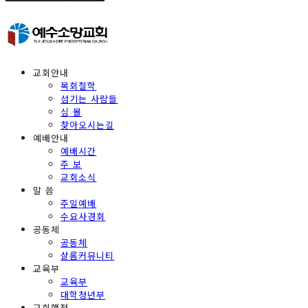
교회안내
목회철학
섬기는 사람들
심 볼
찾아오시는길
예배안내
예배시간
주 보
교회소식
말 씀
주일예배
수요사경회
공동체
공동체
샬롬커뮤니티
교육부
교육부
대학청년부
교회행정