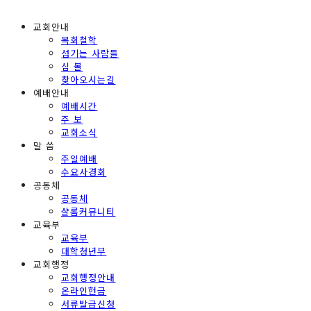
교회안내
목회철학
섬기는 사람들
심 볼
찾아오시는길
예배안내
예배시간
주 보
교회소식
말 씀
주일예배
수요사경회
공동체
공동체
샬롬커뮤니티
교육부
교육부
대학청년부
교회행정
교회행정안내
온라인헌금
서류발급신청