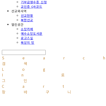
기부금영수증 신청
교인증 QR코드
선교와사역
선교현황
북한선교
열린공간
소망카페
예수소망도서관
로고스실
묵상의 방
Searc
검색
Log
In
로
그인
Cart
장바구니