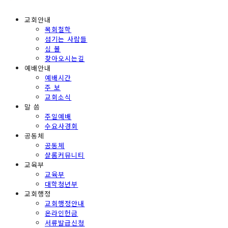
교회안내
목회철학
섬기는 사람들
심 볼
찾아오시는길
예배안내
예배시간
주 보
교회소식
말 씀
주일예배
수요사경회
공동체
공동체
샬롬커뮤니티
교육부
교육부
대학청년부
교회행정
교회행정안내
온라인헌금
서류발급신청