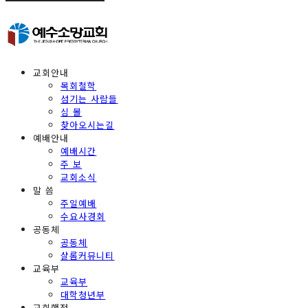
교회안내
목회철학
섬기는 사람들
심 볼
찾아오시는길
예배안내
예배시간
주 보
교회소식
말 씀
주일예배
수요사경회
공동체
공동체
샬롬커뮤니티
교육부
교육부
대학청년부
교회행정