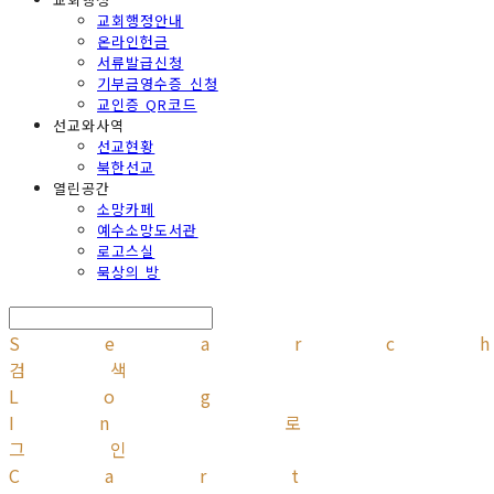
교회행정안내
온라인헌금
서류발급신청
기부금영수증 신청
교인증 QR코드
선교와사역
선교현황
북한선교
열린공간
소망카페
예수소망도서관
로고스실
묵상의 방
Searc
검색
Log
In
로
그인
Cart