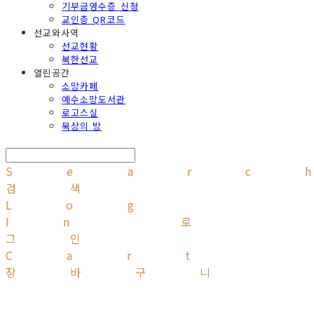
기부금영수증 신청
교인증 QR코드
선교와사역
선교현황
북한선교
열린공간
소망카페
예수소망도서관
로고스실
묵상의 방
Searc
검색
Log
In
로
그인
Cart
장바구니