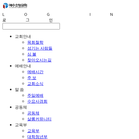
LOG IN
로그인
교회안내
목회철학
섬기는 사람들
심 볼
찾아오시는길
예배안내
예배시간
주 보
교회소식
말 씀
주일예배
수요사경회
공동체
공동체
샬롬커뮤니티
교육부
교육부
대학청년부