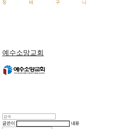
장바구니
예수소망교회
글쓴이
내용