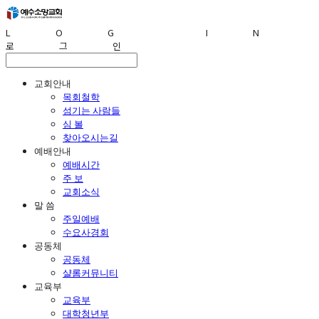
LOG IN
로그인
교회안내
목회철학
섬기는 사람들
심 볼
찾아오시는길
예배안내
예배시간
주 보
교회소식
말 씀
주일예배
수요사경회
공동체
공동체
샬롬커뮤니티
교육부
교육부
대학청년부