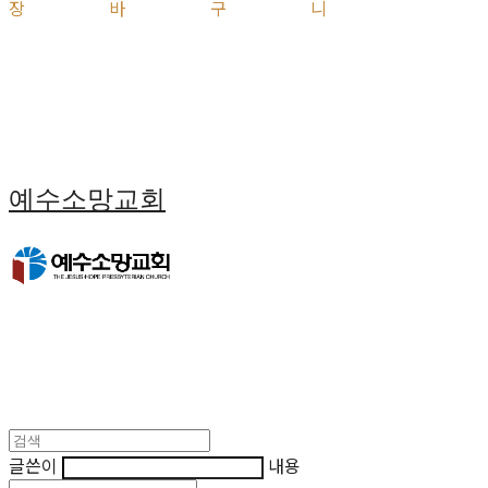
장바구니
예수소망교회
글쓴이
내용