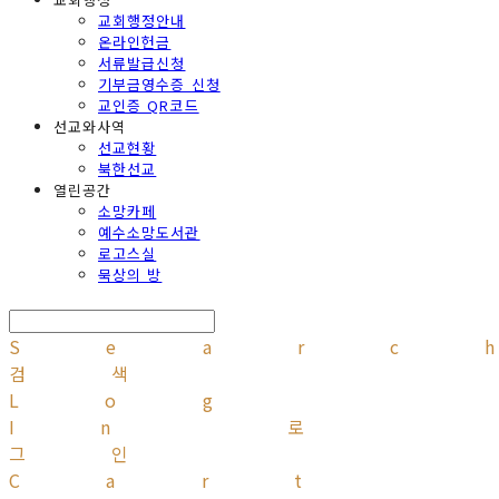
교회행정안내
온라인헌금
서류발급신청
기부금영수증 신청
교인증 QR코드
선교와사역
선교현황
북한선교
열린공간
소망카페
예수소망도서관
로고스실
묵상의 방
Searc
검색
Log
In
로
그인
Cart