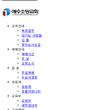
교회안내
목회철학
섬기는 사람들
심 볼
찾아오시는길
예배안내
예배시간
주 보
교회소식
말 씀
주일예배
수요사경회
공동체
공동체
샬롬커뮤니티
교육부
교육부
대학청년부
교회행정