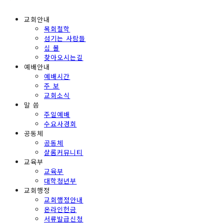
교회안내
목회철학
섬기는 사람들
심 볼
찾아오시는길
예배안내
예배시간
주 보
교회소식
말 씀
주일예배
수요사경회
공동체
공동체
샬롬커뮤니티
교육부
교육부
대학청년부
교회행정
교회행정안내
온라인헌금
서류발급신청