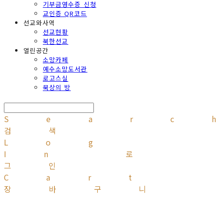
기부금영수증 신청
교인증 QR코드
선교와사역
선교현황
북한선교
열린공간
소망카페
예수소망도서관
로고스실
묵상의 방
Searc
검색
Log
In
로
그인
Cart
장바구니