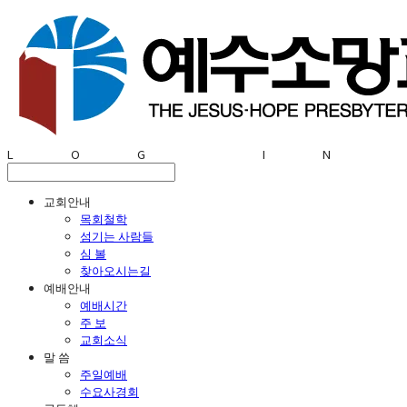
LOG IN
교회안내
목회철학
섬기는 사람들
심 볼
찾아오시는길
예배안내
예배시간
주 보
교회소식
말 씀
주일예배
수요사경회