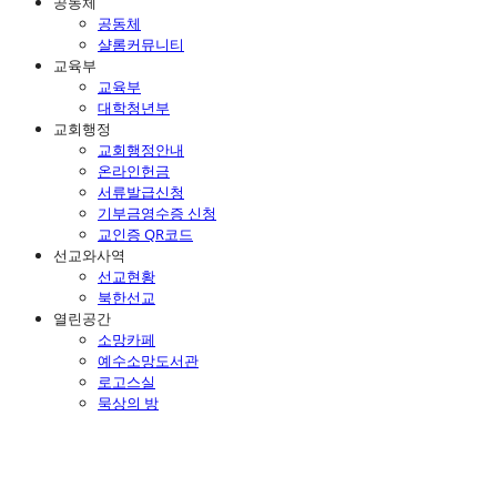
공동체
공동체
샬롬커뮤니티
교육부
교육부
대학청년부
교회행정
교회행정안내
온라인헌금
서류발급신청
기부금영수증 신청
교인증 QR코드
선교와사역
선교현황
북한선교
열린공간
소망카페
예수소망도서관
로고스실
묵상의 방