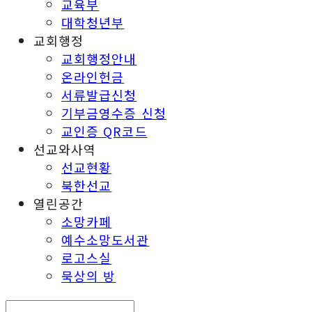
교육부
대학청년부
교회행정
교회행정안내
온라인헌금
서류발급신청
기부금영수증 신청
교인증 QR코드
선교와사역
선교현황
북한선교
열린공간
소망카페
예수소망도서관
로고스실
묵상의 방