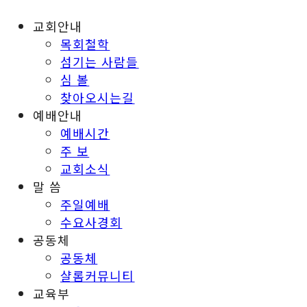
교회안내
목회철학
섬기는 사람들
심 볼
찾아오시는길
예배안내
예배시간
주 보
교회소식
말 씀
주일예배
수요사경회
공동체
공동체
샬롬커뮤니티
교육부