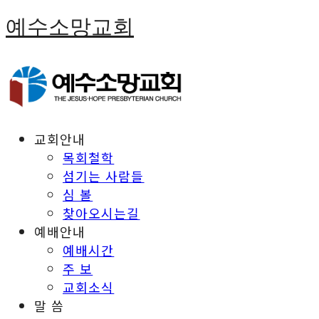
예수소망교회
교회안내
목회철학
섬기는 사람들
심 볼
찾아오시는길
예배안내
예배시간
주 보
교회소식
말 씀