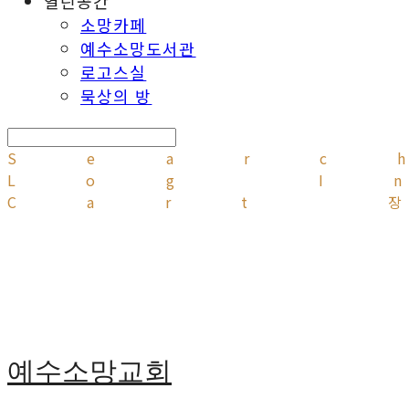
열린공간
소망카페
예수소망도서관
로고스실
묵상의 방
Searc
Log I
Cart
예수소망교회