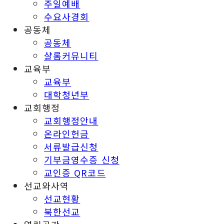
주일예배
수요사경회
공동체
공동체
샬롬커뮤니티
교육부
교육부
대학청년부
교회행정
교회행정안내
온라인헌금
서류발급신청
기부금영수증 신청
교인증 QR코드
선교와사역
선교현황
북한선교