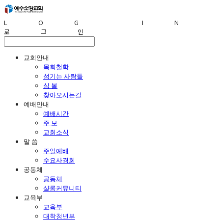
LOG IN
로그인
교회안내
목회철학
섬기는 사람들
심 볼
찾아오시는길
예배안내
예배시간
주 보
교회소식
말 씀
주일예배
수요사경회
공동체
공동체
샬롬커뮤니티
교육부
교육부
대학청년부