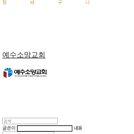
장바구니
예수소망교회
글쓴이
내용