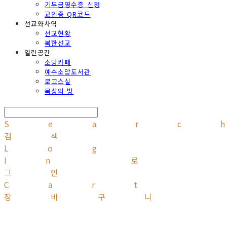
기부금영수증 신청
교인증 QR코드
선교와사역
선교현황
북한선교
열린공간
소망카페
예수소망도서관
로고스실
묵상의 방
Searc
검색
Log
In
로
그인
Cart
장바구니