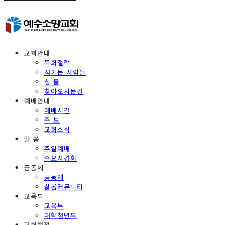
교회안내
목회철학
섬기는 사람들
심 볼
찾아오시는길
예배안내
예배시간
주 보
교회소식
말 씀
주일예배
수요사경회
공동체
공동체
샬롬커뮤니티
교육부
교육부
대학청년부
교회행정