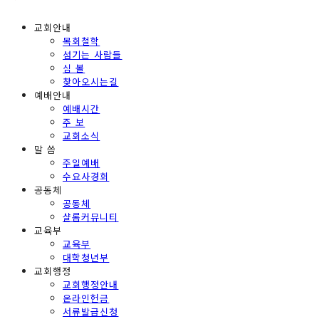
교회안내
목회철학
섬기는 사람들
심 볼
찾아오시는길
예배안내
예배시간
주 보
교회소식
말 씀
주일예배
수요사경회
공동체
공동체
샬롬커뮤니티
교육부
교육부
대학청년부
교회행정
교회행정안내
온라인헌금
서류발급신청