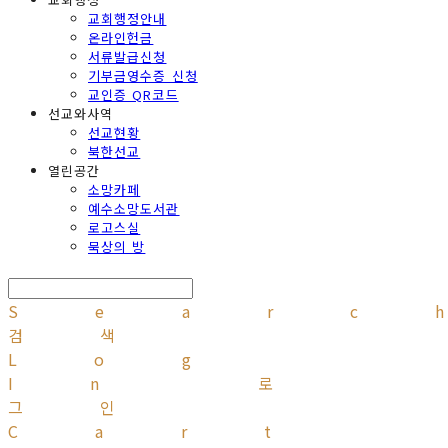
교회행정안내
온라인헌금
서류발급신청
기부금영수증 신청
교인증 QR코드
선교와사역
선교현황
북한선교
열린공간
소망카페
예수소망도서관
로고스실
묵상의 방
Searc
검색
Log
In
로
그인
Cart