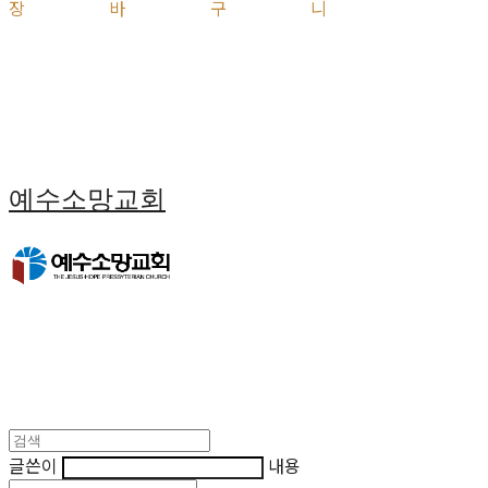
장바구니
예수소망교회
글쓴이
내용