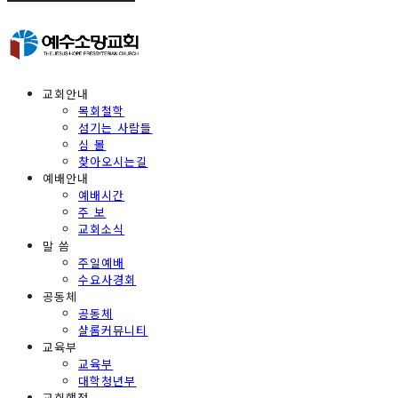
교회안내
목회철학
섬기는 사람들
심 볼
찾아오시는길
예배안내
예배시간
주 보
교회소식
말 씀
주일예배
수요사경회
공동체
공동체
샬롬커뮤니티
교육부
교육부
대학청년부
교회행정