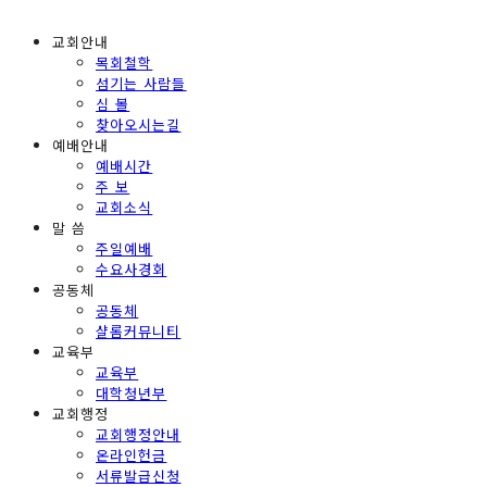
교회안내
목회철학
섬기는 사람들
심 볼
찾아오시는길
예배안내
예배시간
주 보
교회소식
말 씀
주일예배
수요사경회
공동체
공동체
샬롬커뮤니티
교육부
교육부
대학청년부
교회행정
교회행정안내
온라인헌금
서류발급신청