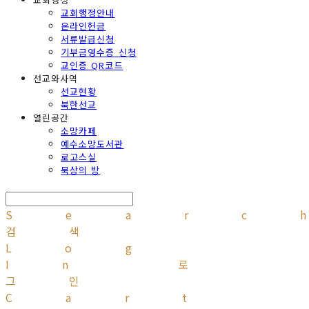
교회행정안내
온라인헌금
서류발급신청
기부금영수증 신청
교인증 QR코드
선교와사역
선교현황
북한선교
열린공간
소망카페
예수소망도서관
로고스실
묵상의 방
Searc
검색
Log
In
로
그인
Cart