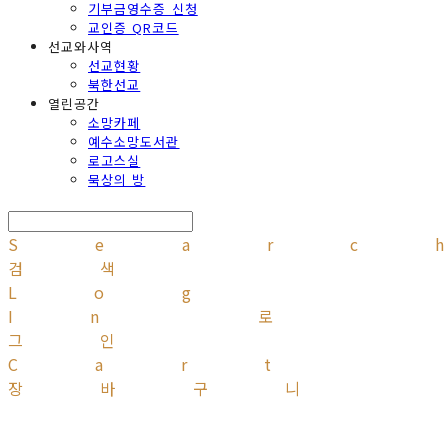
기부금영수증 신청
교인증 QR코드
선교와사역
선교현황
북한선교
열린공간
소망카페
예수소망도서관
로고스실
묵상의 방
Searc
검색
Log
In
로
그인
Cart
장바구니