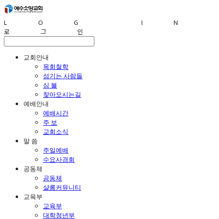
LOG IN
로그인
교회안내
목회철학
섬기는 사람들
심 볼
찾아오시는길
예배안내
예배시간
주 보
교회소식
말 씀
주일예배
수요사경회
공동체
공동체
샬롬커뮤니티
교육부
교육부
대학청년부