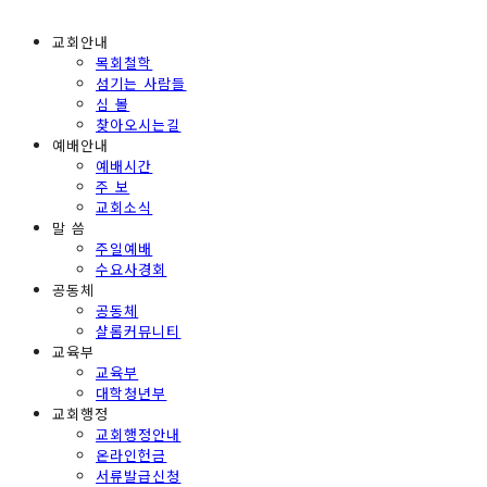
교회안내
목회철학
섬기는 사람들
심 볼
찾아오시는길
예배안내
예배시간
주 보
교회소식
말 씀
주일예배
수요사경회
공동체
공동체
샬롬커뮤니티
교육부
교육부
대학청년부
교회행정
교회행정안내
온라인헌금
서류발급신청