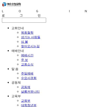
LOG IN
로그인
교회안내
목회철학
섬기는 사람들
심 볼
찾아오시는길
예배안내
예배시간
주 보
교회소식
말 씀
주일예배
수요사경회
공동체
공동체
샬롬커뮤니티
교육부
교육부
대학청년부