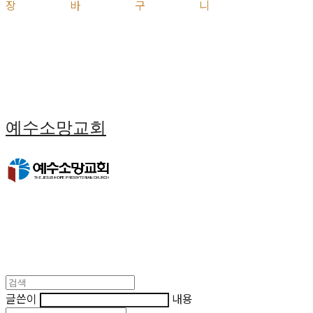
장바구니
예수소망교회
글쓴이
내용