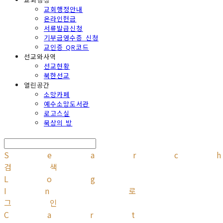
교회행정안내
온라인헌금
서류발급신청
기부금영수증 신청
교인증 QR코드
선교와사역
선교현황
북한선교
열린공간
소망카페
예수소망도서관
로고스실
묵상의 방
Searc
검색
Log
In
로
그인
Cart