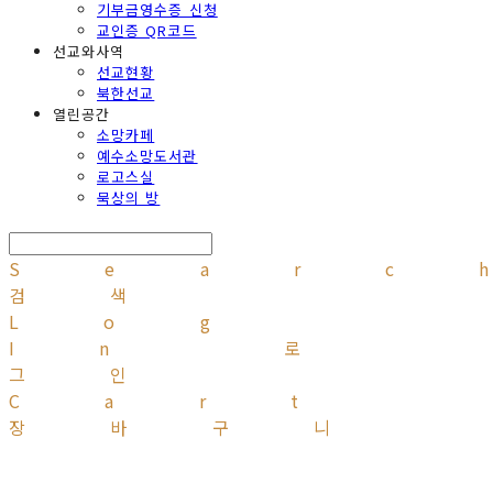
기부금영수증 신청
교인증 QR코드
선교와사역
선교현황
북한선교
열린공간
소망카페
예수소망도서관
로고스실
묵상의 방
Searc
검색
Log
In
로
그인
Cart
장바구니