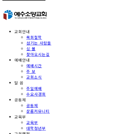
교회안내
목회철학
섬기는 사람들
심 볼
찾아오시는길
예배안내
예배시간
주 보
교회소식
말 씀
주일예배
수요사경회
공동체
공동체
샬롬커뮤니티
교육부
교육부
대학청년부
교회행정