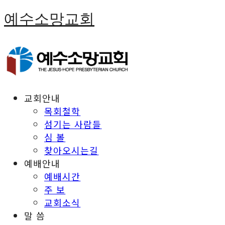
예수소망교회
교회안내
목회철학
섬기는 사람들
심 볼
찾아오시는길
예배안내
예배시간
주 보
교회소식
말 씀