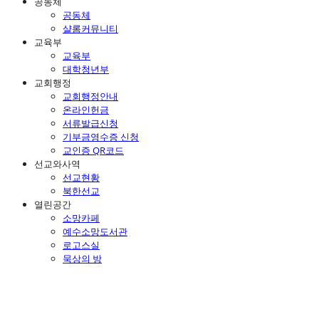
공동체
공동체
샬롬커뮤니티
교육부
교육부
대학청년부
교회행정
교회행정안내
온라인헌금
서류발급신청
기부금영수증 신청
교인증 QR코드
선교와사역
선교현황
북한선교
열린공간
소망카페
예수소망도서관
로고스실
묵상의 방