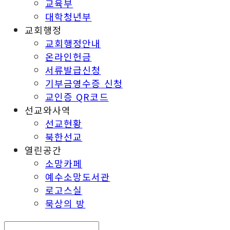
교육부
대학청년부
교회행정
교회행정안내
온라인헌금
서류발급신청
기부금영수증 신청
교인증 QR코드
선교와사역
선교현황
북한선교
열린공간
소망카페
예수소망도서관
로고스실
묵상의 방