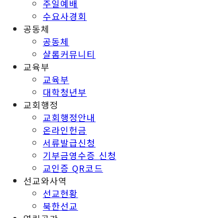
주일예배
수요사경회
공동체
공동체
샬롬커뮤니티
교육부
교육부
대학청년부
교회행정
교회행정안내
온라인헌금
서류발급신청
기부금영수증 신청
교인증 QR코드
선교와사역
선교현황
북한선교