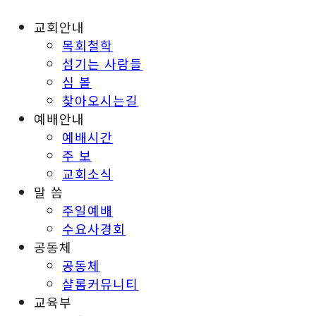
교회안내
목회철학
섬기는 사람들
심 볼
찾아오시는길
예배안내
예배시간
주 보
교회소식
말 씀
주일예배
수요사경회
공동체
공동체
샬롬커뮤니티
교육부