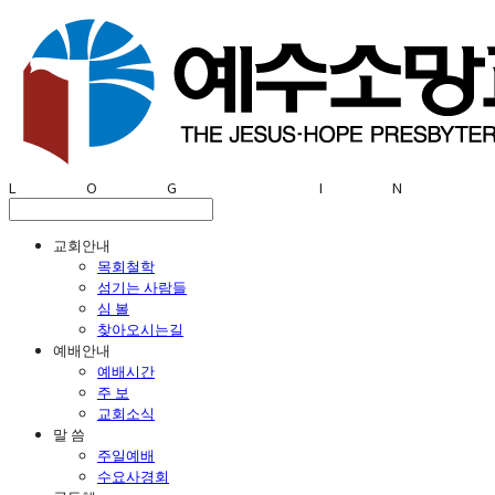
LOG IN
교회안내
목회철학
섬기는 사람들
심 볼
찾아오시는길
예배안내
예배시간
주 보
교회소식
말 씀
주일예배
수요사경회