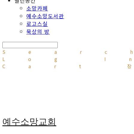
열린공간
소망카페
예수소망도서관
로고스실
묵상의 방
Searc
Log I
Cart
예수소망교회