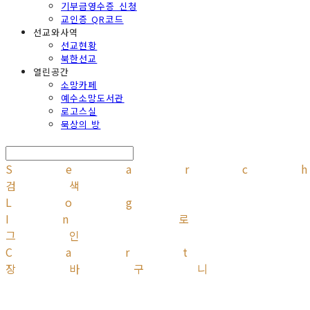
기부금영수증 신청
교인증 QR코드
선교와사역
선교현황
북한선교
열린공간
소망카페
예수소망도서관
로고스실
묵상의 방
Searc
검색
Log
In
로
그인
Cart
장바구니