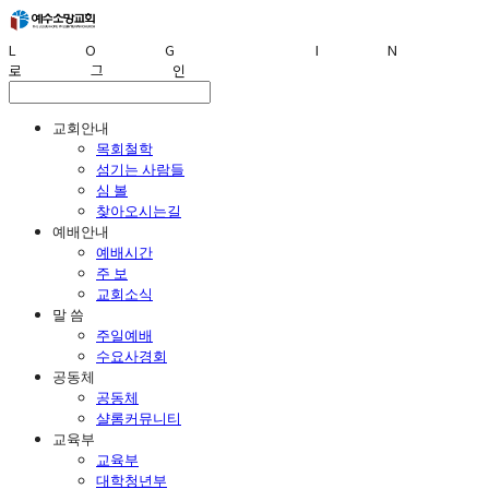
LOG IN
로그인
교회안내
목회철학
섬기는 사람들
심 볼
찾아오시는길
예배안내
예배시간
주 보
교회소식
말 씀
주일예배
수요사경회
공동체
공동체
샬롬커뮤니티
교육부
교육부
대학청년부