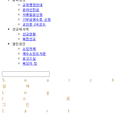
교회행정안내
온라인헌금
서류발급신청
기부금영수증 신청
교인증 QR코드
선교와사역
선교현황
북한선교
열린공간
소망카페
예수소망도서관
로고스실
묵상의 방
Searc
검색
Log
In
로
그인
Cart