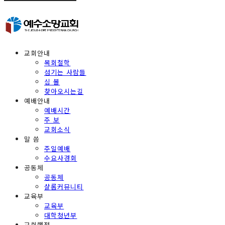
교회안내
목회철학
섬기는 사람들
심 볼
찾아오시는길
예배안내
예배시간
주 보
교회소식
말 씀
주일예배
수요사경회
공동체
공동체
샬롬커뮤니티
교육부
교육부
대학청년부
교회행정