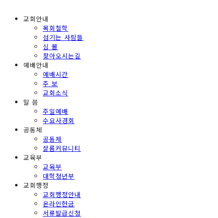
교회안내
목회철학
섬기는 사람들
심 볼
찾아오시는길
예배안내
예배시간
주 보
교회소식
말 씀
주일예배
수요사경회
공동체
공동체
샬롬커뮤니티
교육부
교육부
대학청년부
교회행정
교회행정안내
온라인헌금
서류발급신청