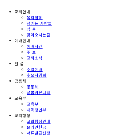
교회안내
목회철학
섬기는 사람들
심 볼
찾아오시는길
예배안내
예배시간
주 보
교회소식
말 씀
주일예배
수요사경회
공동체
공동체
샬롬커뮤니티
교육부
교육부
대학청년부
교회행정
교회행정안내
온라인헌금
서류발급신청