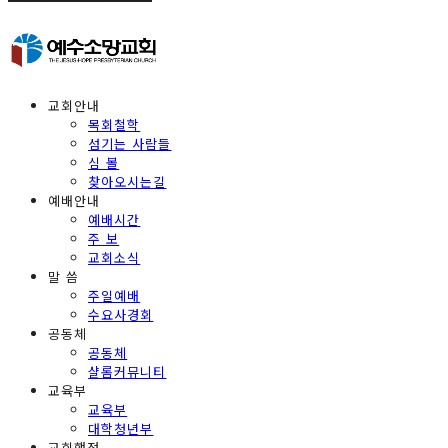
교회안내
목회철학
섬기는 사람들
심 볼
찾아오시는길
예배안내
예배시간
주 보
교회소식
말 씀
주일예배
수요사경회
공동체
공동체
샬롬커뮤니티
교육부
교육부
대학청년부
교회행정