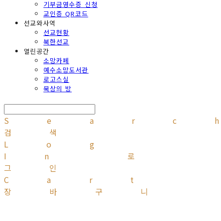
기부금영수증 신청
교인증 QR코드
선교와사역
선교현황
북한선교
열린공간
소망카페
예수소망도서관
로고스실
묵상의 방
Searc
검색
Log
In
로
그인
Cart
장바구니