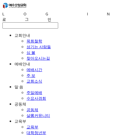
LOG IN
로그인
교회안내
목회철학
섬기는 사람들
심 볼
찾아오시는길
예배안내
예배시간
주 보
교회소식
말 씀
주일예배
수요사경회
공동체
공동체
샬롬커뮤니티
교육부
교육부
대학청년부