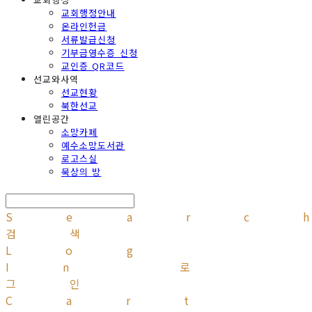
교회행정안내
온라인헌금
서류발급신청
기부금영수증 신청
교인증 QR코드
선교와사역
선교현황
북한선교
열린공간
소망카페
예수소망도서관
로고스실
묵상의 방
Searc
검색
Log
In
로
그인
Cart